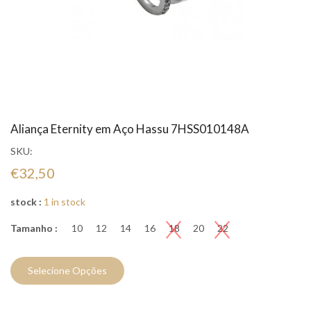
Aliança Eternity em Aço Hassu 7HSS010148A
SKU:
€32,50
stock :
1 in stock
Tamanho :
10
12
14
16
18
20
22
Selecione Opções
Compre Já!