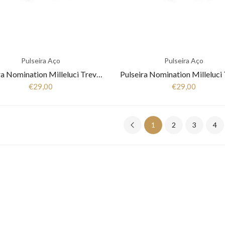
Pulseira Aço
Pulseira Aço
Pulseira Nomination Milleluci Trevo Rose/Gold 028004 006
€29,00
€29,00
1
2
3
4