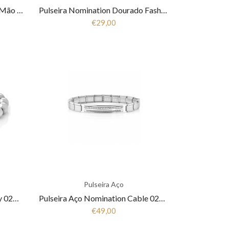
Pulseira Nomination Milleluci Mão De Fatima 028005/001
Pulseira Nomination Dourado Fashion Silhouette 028500/012
€29,00
Pulseira Aço
Pulseira Nomination symphony 026203/001
Pulseira Aço Nomination Cable 021128/028
€49,00