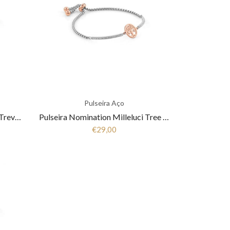
Pulseira Aço
Pulseira Nomination Milleluci Trevo Rose/Gold 028005-006
Pulseira Nomination Milleluci Tree Life Rose/Gold 028004 017
€29,00