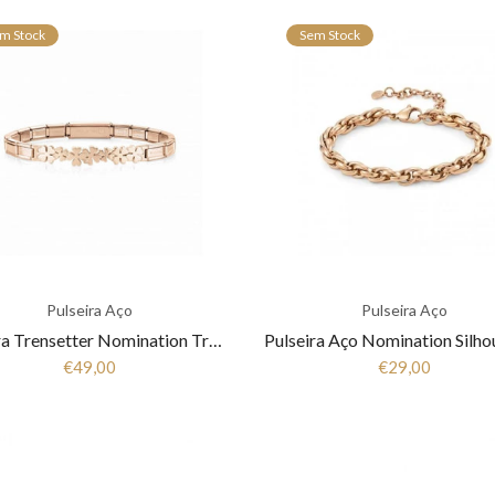
m Stock
Sem Stock
Pulseira Aço
Pulseira Aço
Pulseira Trensetter Nomination Trevos Rose Gold 021111/008
€49,00
€29,00