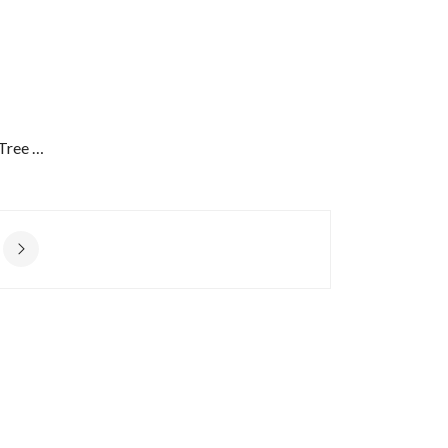
Pulseira Nomination Milleluci Tree Life Prateada 028003 017