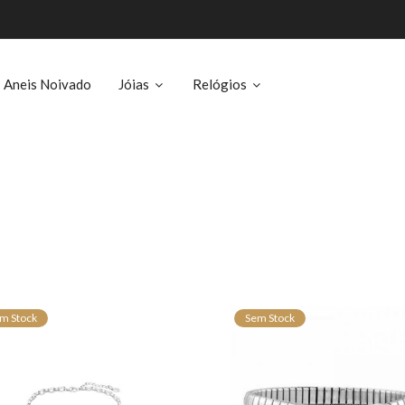
Aneis Noivado
Jóias
Relógios
m Stock
Sem Stock