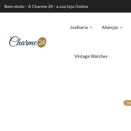
Bem vindo - A Charme 24 - a sua loja Online
Joalharia
Alianças
Vintage Watches
Se