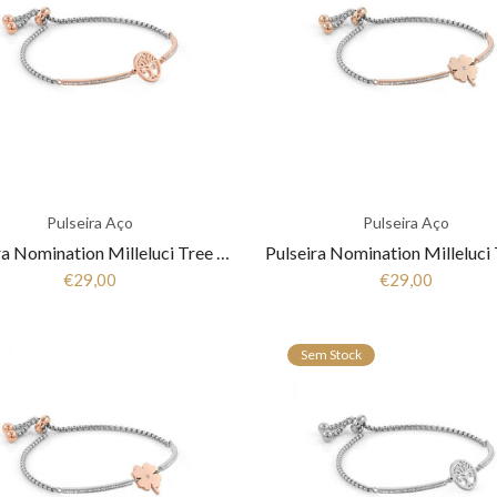
Pulseira Aço
Pulseira Aço
Pulseira Nomination Milleluci Tree Life RoseGold 028005 017
€29,00
€29,00
Sem Stock