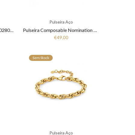
Pulseira Aço
Pulseira Nomination Milleluci 028007 016
Pulseira Composable Nomination Glam Duplo Branco 239101/22
€49,00
Sem Stock
Pulseira Aço