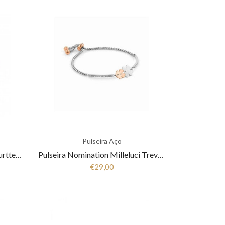
Pulseira Aço
Pulseira Aço Nomination Silhourtte RoseGold 028500 011
Pulseira Nomination Milleluci Trevo Duplo 028004 052
€29,00