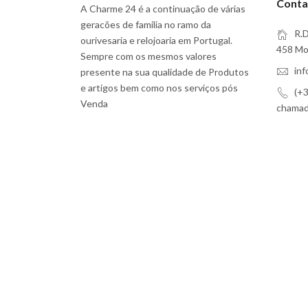
Conta
A Charme 24 é a continuação de várias
geracões de familia no ramo da
R.D
ourivesaria e relojoaria em Portugal.
458 Moi
Sempre com os mesmos valores
in
presente na sua qualidade de Produtos
e artigos bem como nos serviços pós
(+3
Venda
chamada
Subscreva a Nossa Newsletter
Eu aceito
Termos e Serviços