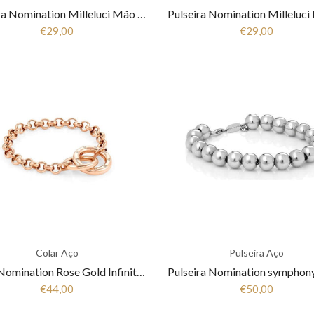
Pulseira Nomination Milleluci Mão Fátima 028006 001
€29,00
€29,00
Colar Aço
Pulseira Aço
Colar Nomination Rose Gold Infinito 028200/011
€44,00
€50,00