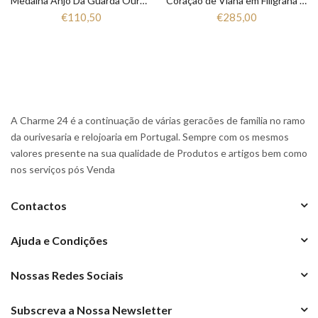
Medalha Anjo Da Guarda Ouro 19.25Kt MD2936
Coração de Viana em Filigrana em Ouro 19.25 K
€110,50
€285,00
A Charme 24 é a continuação de várias geracões de familia no ramo
da ourivesaria e relojoaria em Portugal. Sempre com os mesmos
valores presente na sua qualidade de Produtos e artigos bem como
nos serviços pós Venda
Contactos
Ajuda e Condições
Nossas Redes Sociais
Subscreva a Nossa Newsletter