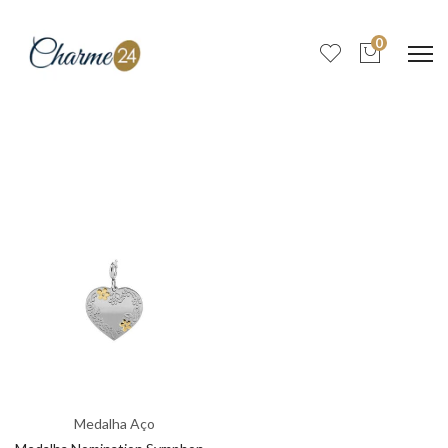
0
Medalha Aço