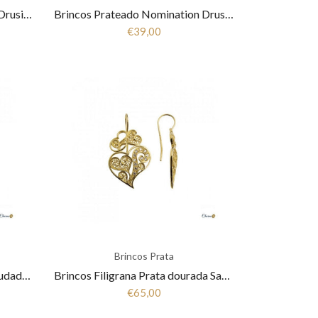
Brincos Dourado Nomination Drusilla 028702/012
Brincos Prateado Nomination Drusilla 028702/001
€39,00
Brincos Prata
Brincos Prata 925 Filigrana Saudade Coração 1B7-111006.P
Brincos Filigrana Prata dourada Saudade-Milagre 1B7-111005
€65,00