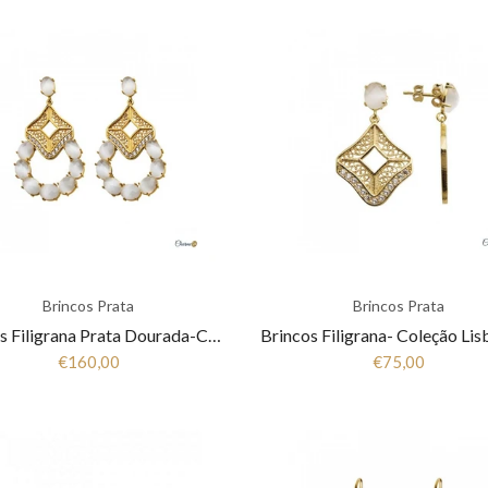
Brincos Prata
Brincos Prata
Brincos Filigrana Prata Dourada-Canção de Lisboa 1B6-111007
€160,00
€75,00