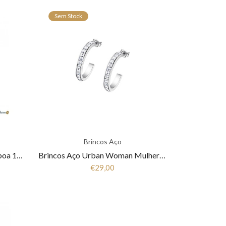
Sem Stock
Brincos Aço
Brincos Filigrana- Coleção Lisboa 1B6-111007A
Brincos Aço Urban Woman Mulher Lotus Style LS2081-4/1
€29,00