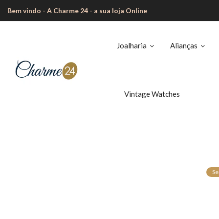
Bem vindo - A Charme 24 - a sua loja Online
Joalharia
Alianças
Vintage Watches
Se