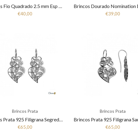
Argolas Fio Quadrado 2.5 mm Esp em Prata 925 1B8-FLCQ25D40R
€40,00
€39,00
Brincos Prata
Brincos Prata
Brincos Prata 925 Filigrana Segredo do Mondego 1B7-111007.P
€65,00
€65,00