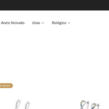
Aneis Noivado
Jóias
Relógios
m Stock