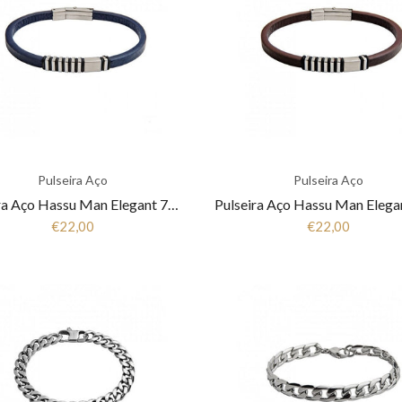
Pulseira Aço
Pulseira Aço
Pulseira Aço Hassu Man Elegant 7HSS510326C
€22,00
€22,00