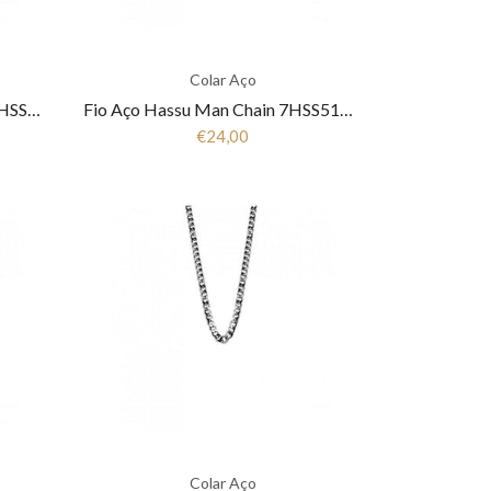
Colar Aço
Fio Aço Hassu Military style 7HSS510811C
Fio Aço Hassu Man Chain 7HSS510629F
€24,00
Colar Aço