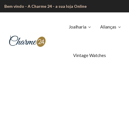
Bem vindo - A Charme 24 - a sua loja Online
Joalharia
Alianças
Vintage Watches