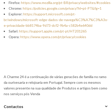
Firefox:
https://www.mozilla.org/pt-BR/privacy/websites/#cookies
Chrome:
https://policies.google.com/privacy?hl=pt-PT&fg=1
Explorer:
https://support.microsoft.com/pt-
br/windows/microsoft-edge-dados-de-navega%C3%A7%C3%A3o-
e-privacidade-bb8174ba-9d73-dcf2-9b4a-c582b4e640dd
Safari:
https://support.apple.com/pt-pt/HT201265
Opera:
https://www.opera.com/pt/privacy/cookies
A Charme 24 é a continuação de várias geracões de familia no ramo
da ourivesaria e relojoaria em Portugal. Sempre com os mesmos
valores presente na sua qualidade de Produtos e artigos bem como
nos serviços pós Venda
Contactos