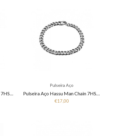
Pulseira Aço
Pulseira Aço Hassu Man Chain 7HSS220642P
Pulseira Aço Hassu Man Chain 7HSS1200610P
€17,00