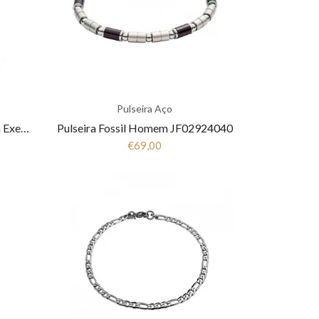
Pulseira Aço
Pulseira Pele e Aço Hassu Man Executive 7HSS010320
Pulseira Fossil Homem JF02924040
€69,00