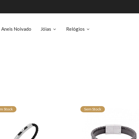
Aneis Noivado
Jóias
Relógios
m Stock
Sem Stock