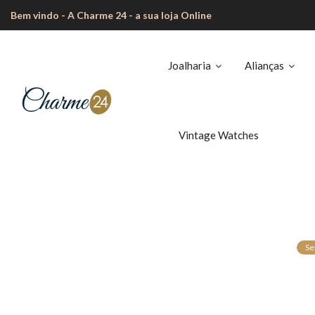
Bem vindo - A Charme 24 - a sua loja Online
Joalharia
Alianças
Vintage Watches
Se