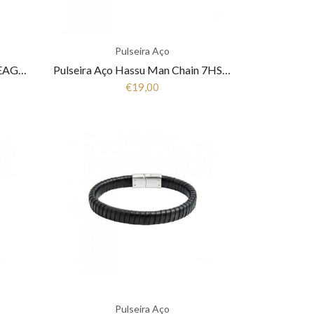
Pulseira Aço
Police® Pulseira Aço GEAR PEAGB2211543
Pulseira Aço Hassu Man Chain 7HSS510380
€19,00
Pulseira Aço