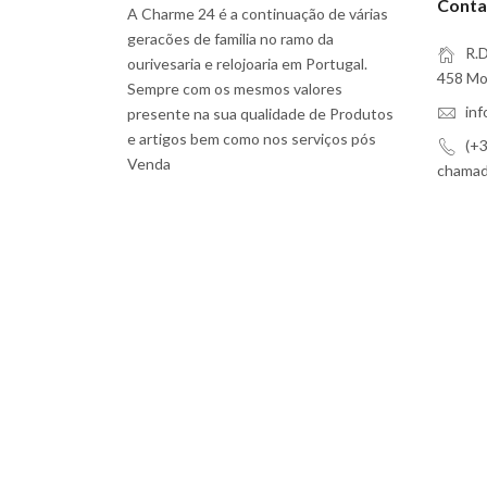
Conta
A Charme 24 é a continuação de várias
geracões de familia no ramo da
R.D
ourivesaria e relojoaria em Portugal.
458 Moi
Sempre com os mesmos valores
in
presente na sua qualidade de Produtos
e artigos bem como nos serviços pós
(+3
Venda
chamada
Subscreva a Nossa Newsletter
Eu aceito
Termos e Serviços