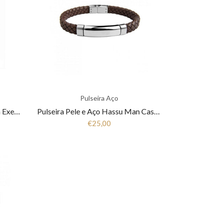
Pulseira Aço
Pulseira Pele e Aço Hassu Man Executive 7HSS010319C
Pulseira Pele e Aço Hassu Man Casual 7HSS010316B
€25,00