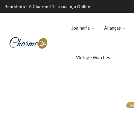
Bem vindo - A Charme 24 - a sua loja Online
Joalharia
Alianças
Vintage Watches
Se