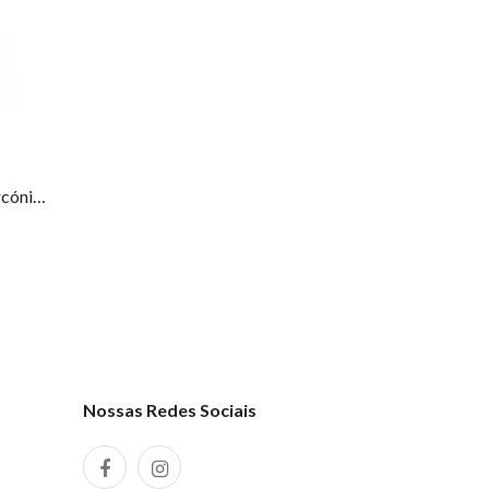
Fio Com Medalha Bicolor e Zircónias Ouro 19.25Kt COL2993
Nossas Redes Sociais