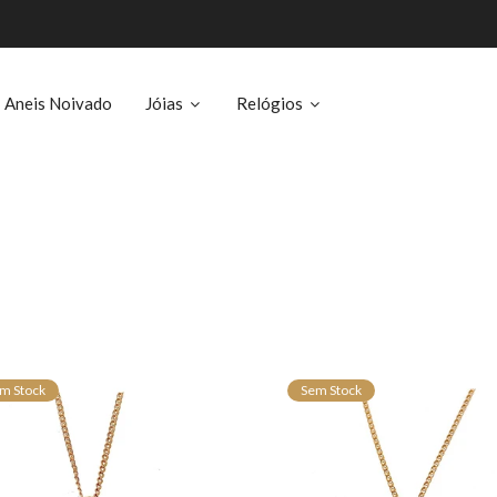
Aneis Noivado
Jóias
Relógios
m Stock
Sem Stock