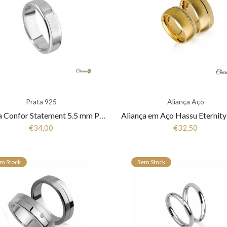
Prata 925
Aliança Aço
Aliança Confor Statement 5.5 mm Prata 925 Fla-1AL-FL0051
€34,00
€32,50
m Stock
Sem Stock