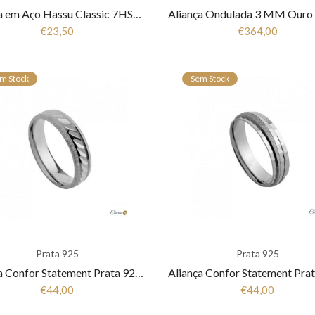
Aliança em Aço Hassu Classic 7HSS010142
€23,50
€364,00
m Stock
Sem Stock
Prata 925
Prata 925
Aliança Confor Statement Prata 925 Fla-1AL-FL0057
€44,00
€44,00