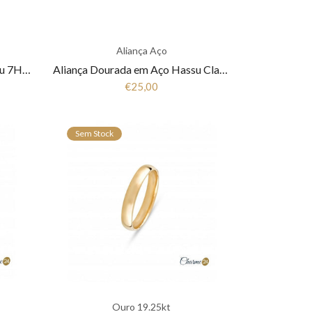
Aliança Aço
Aliança Lapidada em Aço Hassu 7HSS010144
Aliança Dourada em Aço Hassu Classic 7HSS010143B
€25,00
Sem Stock
Ouro 19.25kt