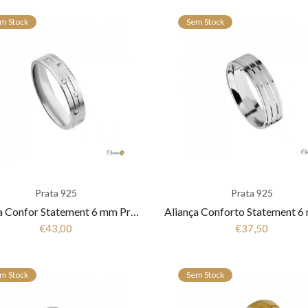
m Stock
Sem Stock
Prata 925
Prata 925
Aliança Confor Statement 6 mm Prata 925 Fla-1AL-FL0053-P
€43,00
€37,50
m Stock
Sem Stock