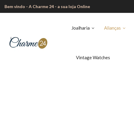
Bem vindo - A Charme 24 - a sua loja Online
Joalharia
Alianças
Vintage Watches