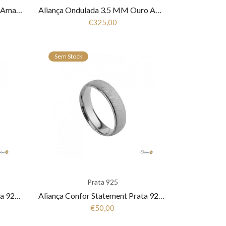
Aliança Ondulada 3 MM Ouro Amarelo 19.25 kt AFR4422
Aliança Ondulada 3.5 MM Ouro Amarelo 19.25 kt AFR4413
€325,00
Sem Stock
Prata 925
Aliança Confor Statement Prata 925 Fla-1AL-FL0056
Aliança Confor Statement Prata 925 Fla-1AL-FL0055
€50,00