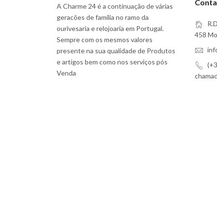
Conta
A Charme 24 é a continuação de várias
geracões de familia no ramo da
R.D
ourivesaria e relojoaria em Portugal.
458 Moi
Sempre com os mesmos valores
in
presente na sua qualidade de Produtos
e artigos bem como nos serviços pós
(+3
Venda
chamada
Subscreva a Nossa Newsletter
Eu aceito
Termos e Serviços