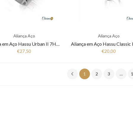
Aliança Aço
Aliança Aço
Aliança em Aço Hassu Urban II 7HSS-SET05
€27,50
€20,00
1
2
3
…