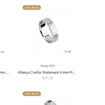
Sem Stock
Prata 925
Aliança Conforto Statement 6 mm Prata 925 Fla-1AL-FL0053
Aliança Confor Statement 6 mm Prata 925 Fla-1AL-FL0052
€37,50
Sem Stock