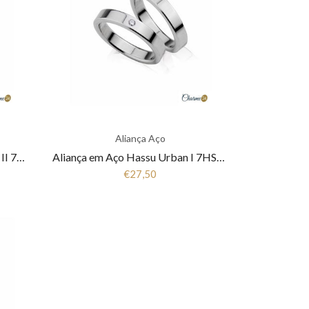
Aliança Aço
Aliança em Aço Hassu Eternity II 7HSS-SET09
Aliança em Aço Hassu Urban I 7HSS-SET06
€27,50