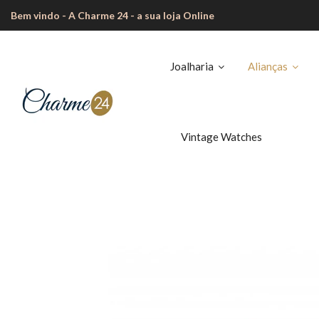
Bem vindo - A Charme 24 - a sua loja Online
Joalharia
Alianças
Vintage Watches