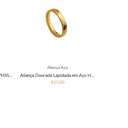
Aliança Aço
Aliança Bicolor em Aço Hassu 7HSS010147
Aliança Dourada Lapidada em Aço Hassu 7HSS010144B
€25,00