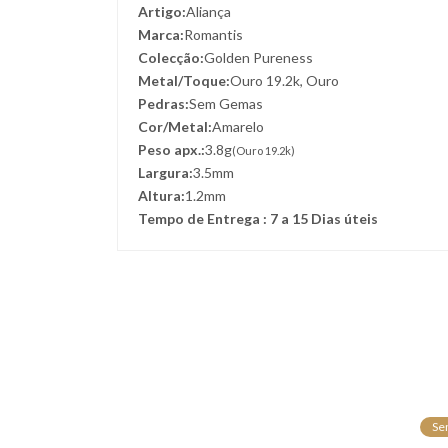
Artigo:
Aliança
Marca:
Romantis
Colecção:
Golden Pureness
Metal/Toque:
Ouro 19.2k, Ouro
Pedras:
Sem Gemas
Cor/Metal:
Amarelo
Peso apx.:
3.8g
(Ouro 19.2k)
Largura:
3.5mm
Altura:
1.2mm
Tempo de Entrega : 7 a 15 Dias úteis
Se