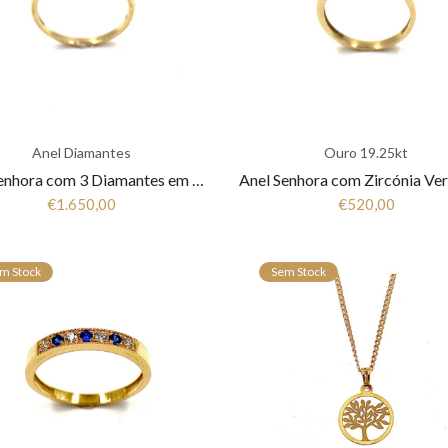
Anel Diamantes
Ouro 19.25kt
Anel Senhora com 3 Diamantes em Ouro 19,25K ANB12215060
€1.650,00
€520,00
m Stock
Sem Stock