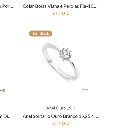
Cruz com Cristo Ouro Amarelo Português 19.25Kt CZ2902
Colar Bolas Viana e Perolas Fla-1CM-FL0365
€170,00
Sem Stock
Anel Ouro 19 K
Anel Solitario Ouro Branco com Diamantes19,25K ANR5611B
Anel Solitario Ouro Branco 19,25K ANR5595B
€270,00