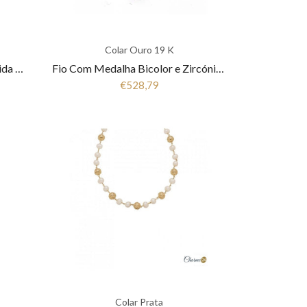
Colar Ouro 19 K
Fio Com Medalha Arvore da Vida Ouro 19.25Kt COL2996
Fio Com Medalha Bicolor e Zircónias Ouro 19.25Kt COL2993
€528,79
Colar Prata