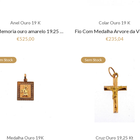
Anel Ouro 19 K
Colar Ouro 19 K
Anel Memoria ouro amarelo 19.25 Kt Zirconias ANL192640.00
€525,00
€235,04
m Stock
Sem Stock
Medalha Ouro 19K
Cruz Ouro 19,25 Kt