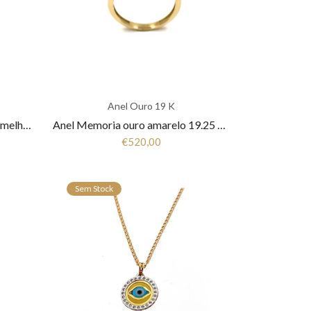
Anel Ouro 19 K
Anel Senhora com Zircónia Vermelho e Branco em Ouro 19,25K ANL19264003
Anel Memoria ouro amarelo 19.25 Kt Zirconias ANL19264001
€520,00
Sem Stock