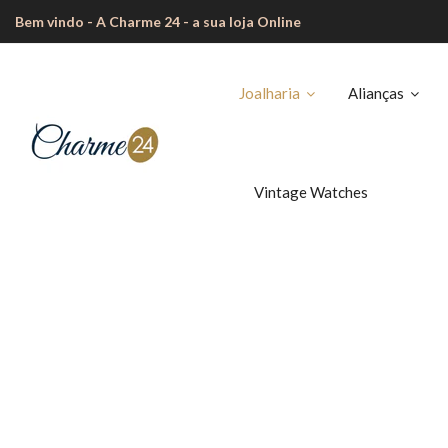
Bem vindo - A Charme 24 - a sua loja Online
Joalharia
Alianças
Vintage Watches