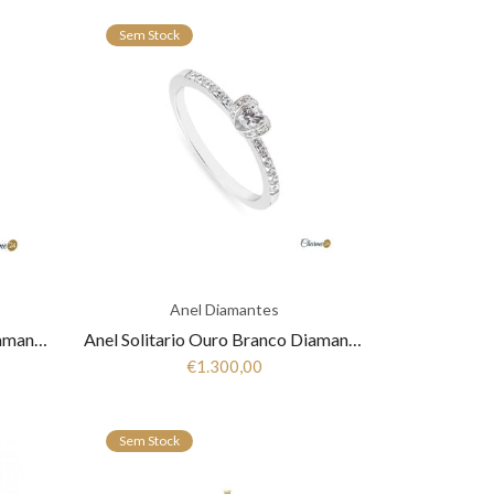
Sem Stock
Anel Diamantes
Anel Solitario Ouro Branco Diamantes 19,25K ANR5217B
Anel Solitario Ouro Branco Diamantes 19,25K ANR4908B
€1.300,00
Sem Stock