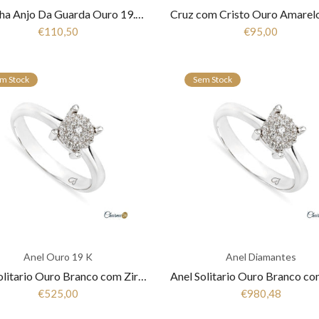
Medalha Anjo Da Guarda Ouro 19.25Kt MD2936
€110,50
€95,00
m Stock
Sem Stock
Anel Ouro 19 K
Anel Diamantes
Anel Solitario Ouro Branco com Zircónias 19,25K ANR5611B
€525,00
€980,48