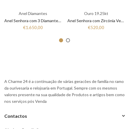
Anel Diamantes
Ouro 19.25kt
Anel Senhora com 3 Diamantes em Ouro 19,25K ANB12215060
Anel Senhora com Zircónia Vermelho e Branco em Ouro 19,25K ANL19264003
€1.650,00
€520,00
A Charme 24 é a continuação de várias geracões de familia no ramo
da ourivesaria e relojoaria em Portugal. Sempre com os mesmos
valores presente na sua qualidade de Produtos e artigos bem como
nos serviços pós Venda
Contactos