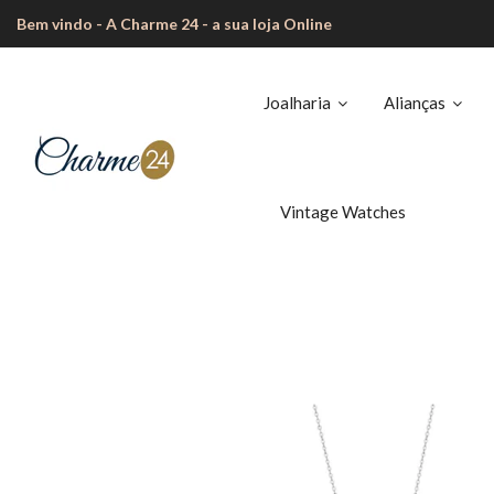
Bem vindo - A Charme 24 - a sua loja Online
Joalharia
Alianças
Vintage Watches