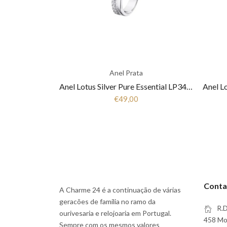
Anel Prata
Anel Lotus Silver Pure Essential LP3446-3/1 Mulher Prata
€49,00
Conta
A Charme 24 é a continuação de várias
geracões de familia no ramo da
R.D
ourivesaria e relojoaria em Portugal.
458 Moi
Sempre com os mesmos valores