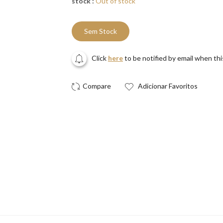
stock :
Out of stock
Sem Stock
Click
here
to be notified by email when th
Adicionar Favoritos