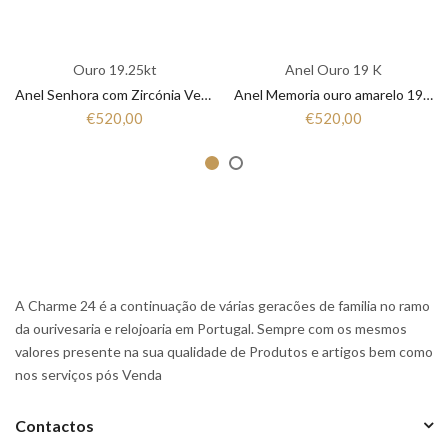
Ouro 19.25kt
Anel Ouro 19 K
Anel Senhora com Zircónia Vermelho e Branco em Ouro 19,25K ANL19264003
Anel Memoria ouro amarelo 19.25 Kt Zirconias ANL19264001
€520,00
€520,00
A Charme 24 é a continuação de várias geracões de familia no ramo
da ourivesaria e relojoaria em Portugal. Sempre com os mesmos
valores presente na sua qualidade de Produtos e artigos bem como
nos serviços pós Venda
Contactos