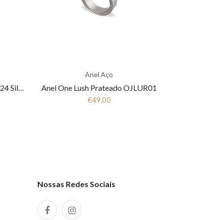
Anel Aço
Anel aço ONE JEWELS London 24 Silver OJNYR24S
Anel One Lush Prateado OJLUR01
€49,00
Nossas Redes Sociais