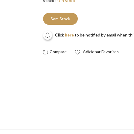
stock :
0 in stock
Sem Stock
Click
here
to be notified by email when th
Adicionar Favoritos