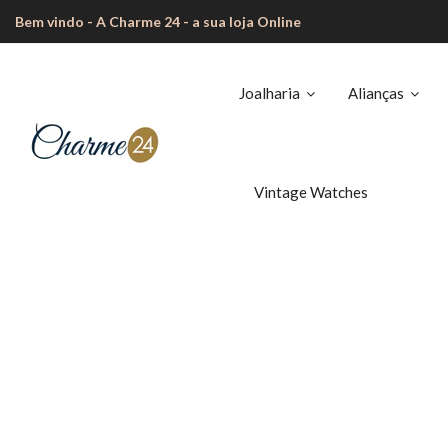
Bem vindo - A Charme 24 - a sua loja Online
Joalharia
Alianças
Vintage Watches