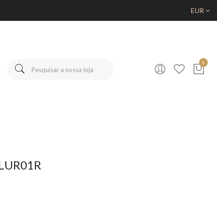
EUR
0
JLUR01R