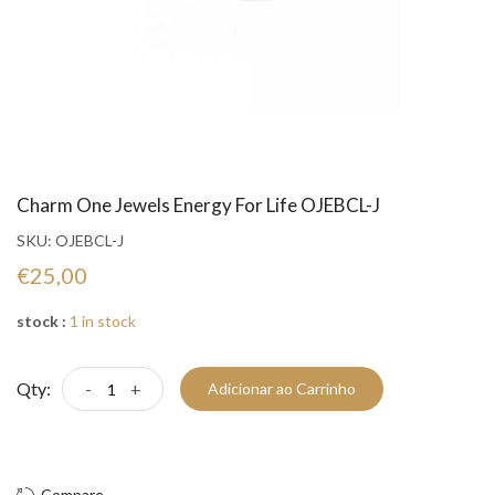
Charm One Jewels Energy For Life OJEBCL-J
SKU:
OJEBCL-J
€25,00
stock :
1 in stock
Qty:
-
+
Adicionar ao Carrinho
Compre Já!