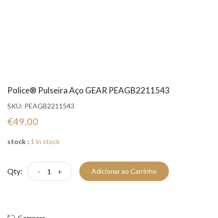
Police® Pulseira Aço GEAR PEAGB2211543
SKU:
PEAGB2211543
€49,00
stock :
1 in stock
Qty:
-
+
Adicionar ao Carrinho
Compre Já!