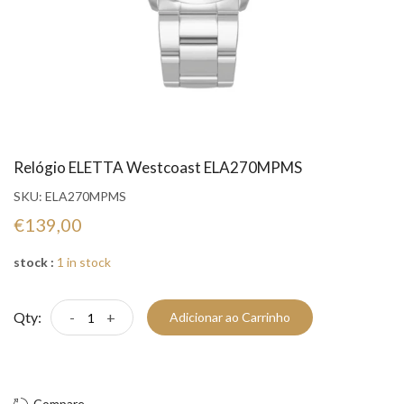
Relógio ELETTA Westcoast ELA270MPMS
SKU:
ELA270MPMS
€139,00
stock :
1 in stock
Qty:
-
+
Adicionar ao Carrinho
Compre Já!