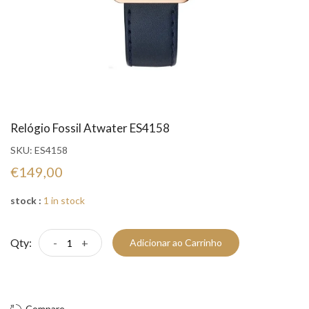
Relógio Fossil Atwater ES4158
SKU:
ES4158
€149,00
stock :
1 in stock
Qty:
-
+
Adicionar ao Carrinho
Compre Já!