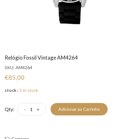
Relógio Fossil Vintage AM4264
SKU:
AM4264
€85,00
stock :
1 in stock
Qty:
-
+
Adicionar ao Carrinho
Compre Já!