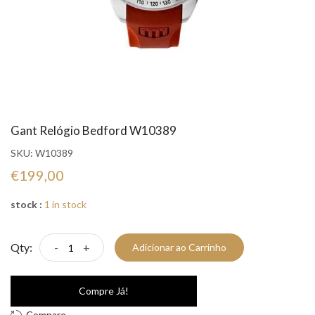
Gant Relógio Bedford W10389
SKU:
W10389
€199,00
stock :
1 in stock
Qty:
-
+
Adicionar ao Carrinho
Compre Já!