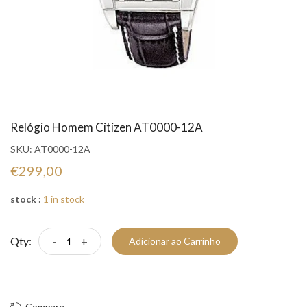
Relógio Homem Citizen AT0000-12A
SKU:
AT0000-12A
€299,00
stock :
1 in stock
Qty:
-
+
Adicionar ao Carrinho
Compre Já!