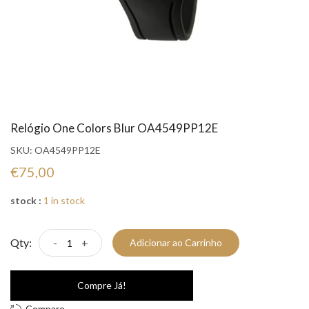
Relógio One Colors Blur OA4549PP12E
SKU:
OA4549PP12E
€75,00
stock :
1 in stock
Qty:
-
+
Adicionar ao Carrinho
Compre Já!