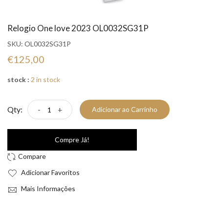
Relogio One love 2023 OL0032SG31P
SKU:
OL0032SG31P
€125,00
stock :
2 in stock
Qty:
-
+
Adicionar ao Carrinho
Compre Já!
Adicionar Favoritos
Mais Informações