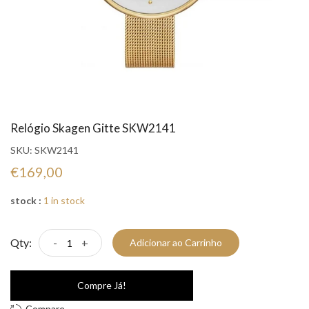
Relógio Skagen Gitte SKW2141
SKU:
SKW2141
€169,00
stock :
1 in stock
Qty:
-
+
Adicionar ao Carrinho
Compre Já!