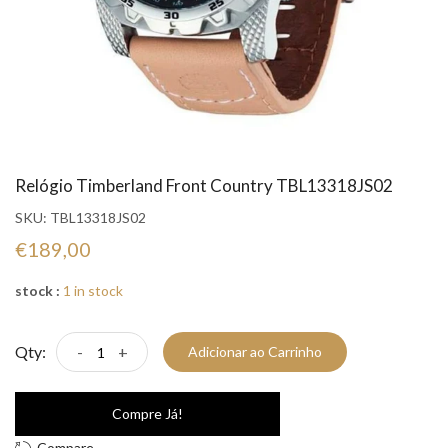
Relógio Timberland Front Country TBL13318JS02
SKU:
TBL13318JS02
€189,00
stock :
1 in stock
Qty:
-
+
Adicionar ao Carrinho
Compre Já!