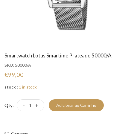
Smartwatch Lotus Smartime Prateado 50000/A
SKU:
50000/A
€99,00
stock :
1 in stock
Qty:
-
+
Adicionar ao Carrinho
Compre Já!