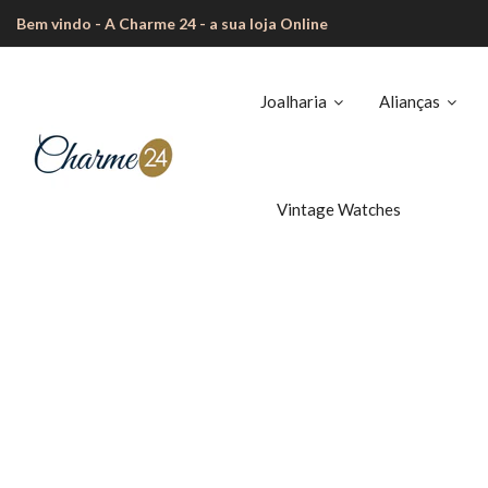
Bem vindo - A Charme 24 - a sua loja Online
Joalharia
Alianças
Vintage Watches