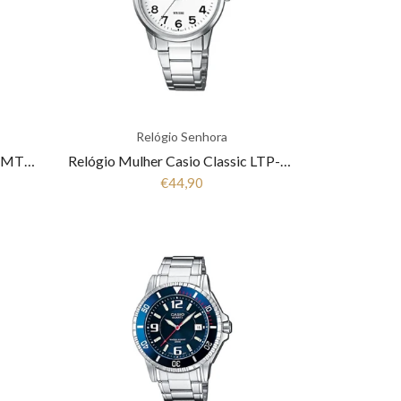
Relógio Senhora
Relógio Homem Casio Classic MTD-1183PA-1AEG
Relógio Mulher Casio Classic LTP-1303PD-7BVEG
€44,90