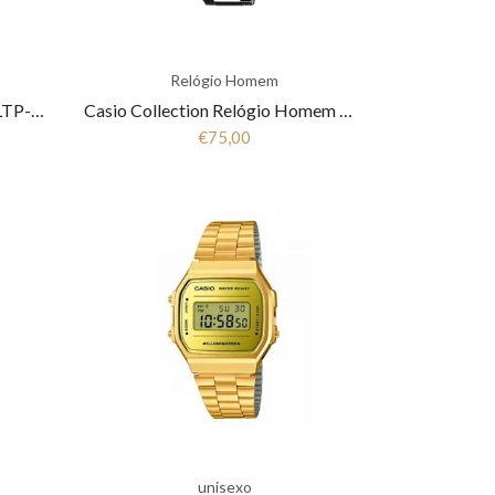
Relógio Homem
Relógio Mulher Casio Classic LTP-1154PQ-7BEG
Casio Collection Relógio Homem MTP-1053D-2AVES
€75,00
unisexo