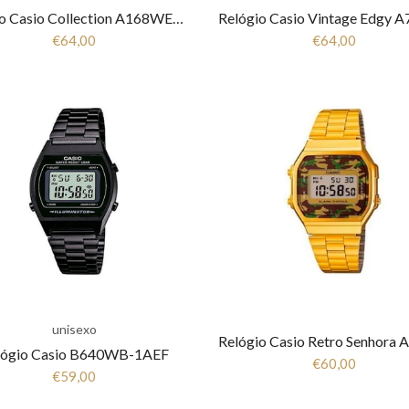
Relógio Casio Collection A168WEFB-5AEF
€64,00
€64,00
unisexo
lógio Casio B640WB-1AEF
€60,00
€59,00