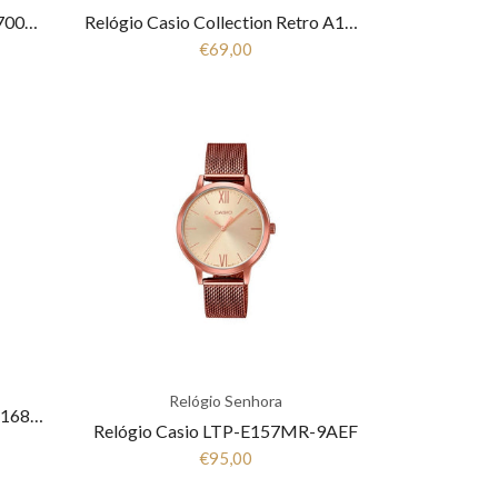
Relógio Casio Vintage Edgy A700WEG-9AEF
Relógio Casio Collection Retro A168WEGM-9EF
€69,00
Relógio Senhora
Relógio Casio Retro Senhora A168WEGC-3EF
Relógio Casio LTP-E157MR-9AEF
€95,00