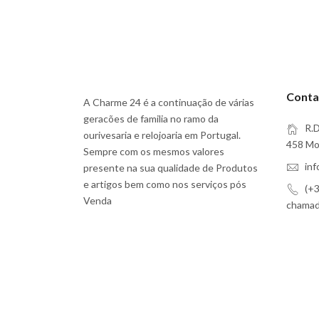
Conta
A Charme 24 é a continuação de várias
geracões de familia no ramo da
R.D
ourivesaria e relojoaria em Portugal.
458 Moi
Sempre com os mesmos valores
in
presente na sua qualidade de Produtos
e artigos bem como nos serviços pós
(+3
Venda
chamada
Subscreva a Nossa Newsletter