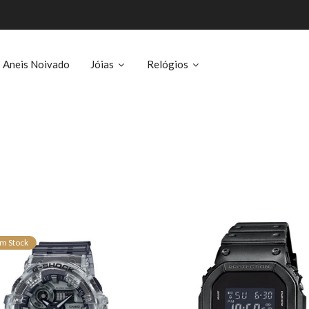
Aneis Noivado
Jóias
Relógios
m Stock