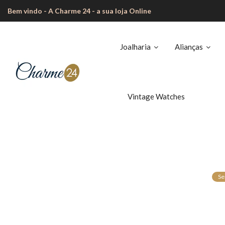
Bem vindo - A Charme 24 - a sua loja Online
Joalharia
Alianças
Vintage Watches
Se