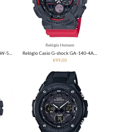
Relógio Homem
Relógio Casio G-Shock First DW-5600BB-1ER
Relógio Casio G-shock GA-140-4AER
€99,00