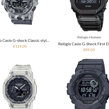
Relógio Homem
Relógio Casio G-shock Classic style GA-700SK-1AER
€119,00
€89,00