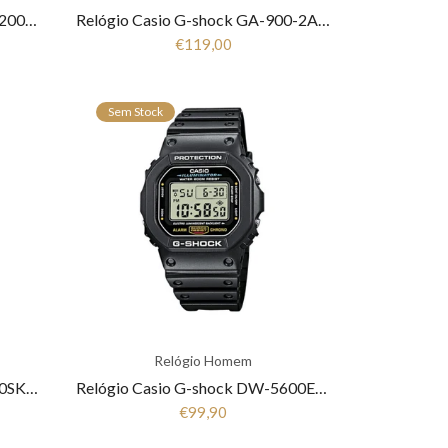
Relógio Casio G-shock GST-B200B-1AER
Relógio Casio G-shock GA-900-2AER
€119,00
Sem Stock
Relógio Homem
Relógio Casio G-shock GA-110SKE-8AER
Relógio Casio G-shock DW-5600E-1VER
€99,90