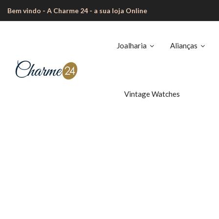
Bem vindo - A Charme 24 - a sua loja Online
Joalharia
Alianças
Vintage Watches