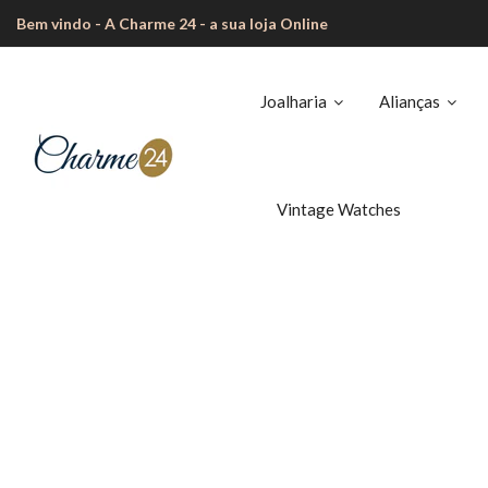
Bem vindo - A Charme 24 - a sua loja Online
Joalharia
Alianças
Vintage Watches