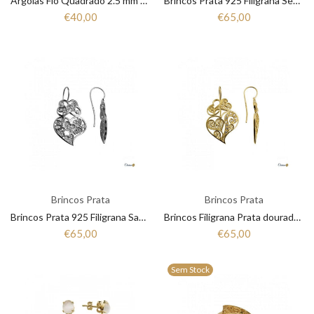
Argolas Fio Quadrado 2.5 mm Esp em Prata 925 1B8-FLCQ25D40R
Brincos Prata 925 Filigrana Segredo do Mondego 1B7-111007.P
€40,00
€65,00
Brincos Prata
Brincos Prata
Brincos Prata 925 Filigrana Saudade Coração 1B7-111006.P
Brincos Filigrana Prata dourada Saudade-Milagre 1B7-111005
€65,00
€65,00
Sem Stock