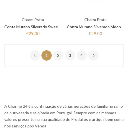
Charm Prata
Charm Prata
Conta Murano Silverado Sweety Chic SDA01
Conta Murano Silverado Moon Waking SP14
€29,00
€29,00
1
2
3
4
A Charme 24 é a continuação de várias geracões de familia no ramo
da ourivesaria e relojoaria em Portugal. Sempre com os mesmos
valores presente na sua qualidade de Produtos e artigos bem como
nos serviços pós Venda