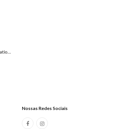
Relógio Prateado Paris Nomination 076033 008
Nossas Redes Sociais