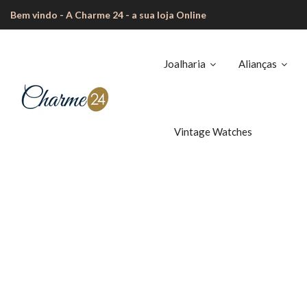
Bem vindo - A Charme 24 - a sua loja Online
Joalharia
Alianças
Vintage Watches