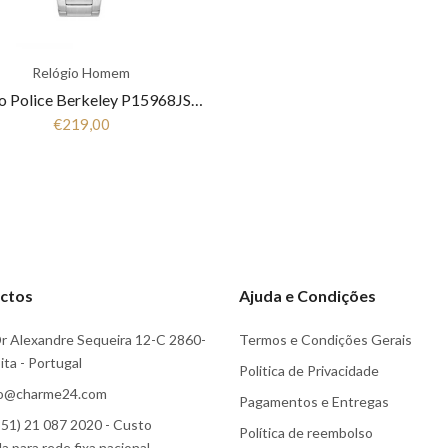
Relógio Homem
Relógio Police Berkeley P15968JS39M
€219,00
ctos
Ajuda e Condições
r Alexandre Sequeira 12-C 2860-
Termos e Condições Gerais
ta - Portugal
Politica de Privacidade
fo@charme24.com
Pagamentos e Entregas
51) 21 087 2020 - Custo
Política de reembolso
 para rede fixa nacional