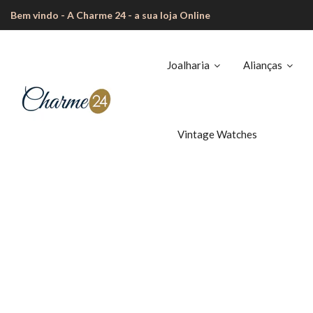
Bem vindo - A Charme 24 - a sua loja Online
Joalharia
Alianças
Vintage Watches