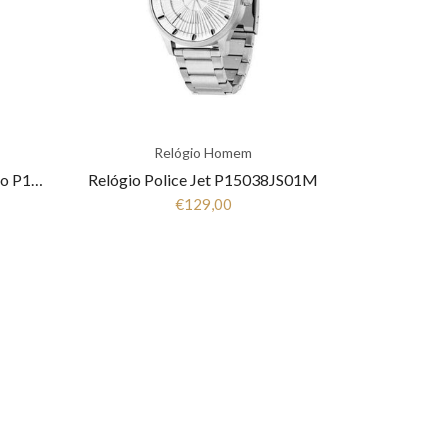
Relógio Homem
Relógio Police Patriot Prateado P15305JS04MM
Relógio Police Jet P15038JS01M
€129,00