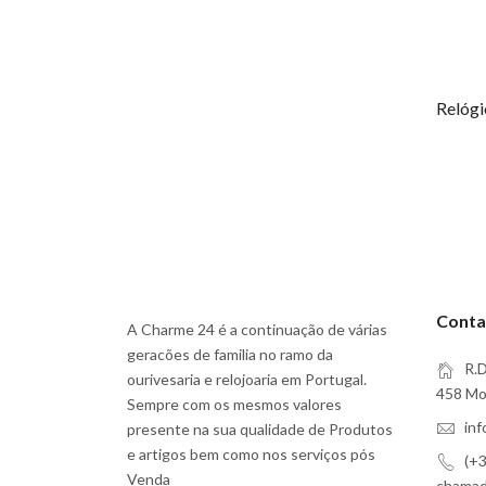
Conta
A Charme 24 é a continuação de várias
geracões de familia no ramo da
R.D
ourivesaria e relojoaria em Portugal.
458 Moi
Sempre com os mesmos valores
in
presente na sua qualidade de Produtos
e artigos bem como nos serviços pós
(+3
Venda
chamada