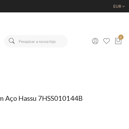
EUR
0
em Aço Hassu 7HSS010144B