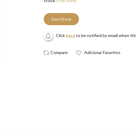
stock :
0 in stock
Sem Stock
Click
here
to be notified by email when th
Adicionar Favoritos