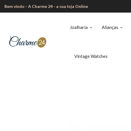
Bem vindo - A Charme 24 - a sua loja Online
Joalharia
Alianças
Vintage Watches