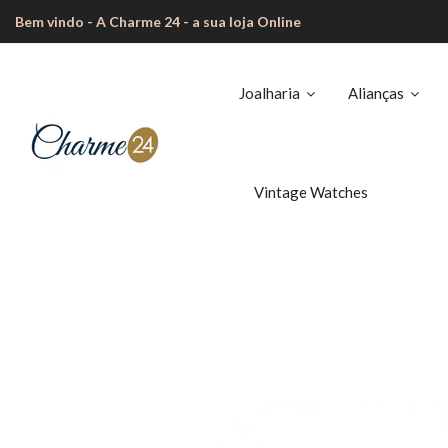
Bem vindo - A Charme 24 - a sua loja Online
Joalharia
Alianças
Vintage Watches