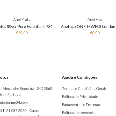
Anel Prata
Anel Aço
Anel Lotus Silver Pure Essential LP3443-3/1 Mulher Prata
€29,00
€0,00
ctos
Ajuda e Condições
r Alexandre Sequeira 12-C 2860-
Termos e Condições Gerais
ta - Portugal
Politica de Privacidade
fo@charme24.com
Pagamentos e Entregas
51) 21 087 2020 - Custo
Política de reembolso