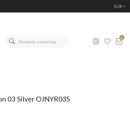
EUR
0
n 03 Silver OJNYR03S