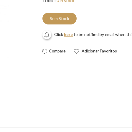
stock :
0 in stock
Sem Stock
Click
here
to be notified by email when th
Adicionar Favoritos