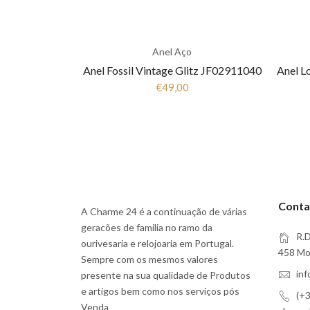
Anel Aço
Anel Fossil Vintage Glitz JF02911040
€49,00
Conta
A Charme 24 é a continuação de várias
geracões de familia no ramo da
R.D
ourivesaria e relojoaria em Portugal.
458 Moi
Sempre com os mesmos valores
in
presente na sua qualidade de Produtos
e artigos bem como nos serviços pós
(+3
Venda