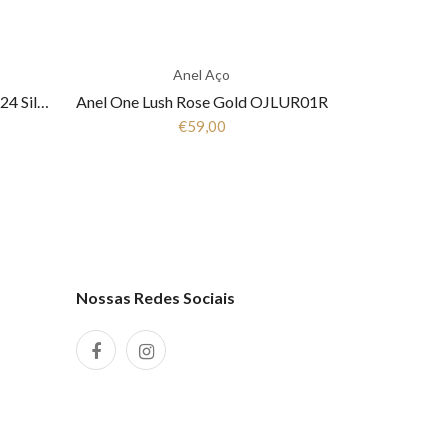
Anel Aço
Anel aço ONE JEWELS London 24 Silver OJNYR24S
Anel One Lush Rose Gold OJLUR01R
€59,00
Nossas Redes Sociais