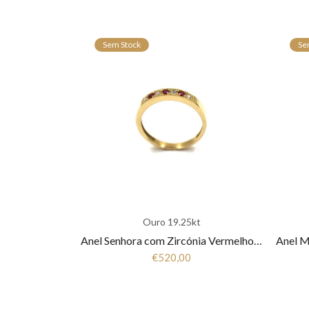
Sem Stock
Se
Ouro 19.25kt
Anel Senhora com Zircónia Vermelho e Branco em Ouro 19,25K ANL19264003
€520,00