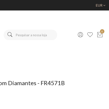
EUR
0
com Diamantes - FR4571B