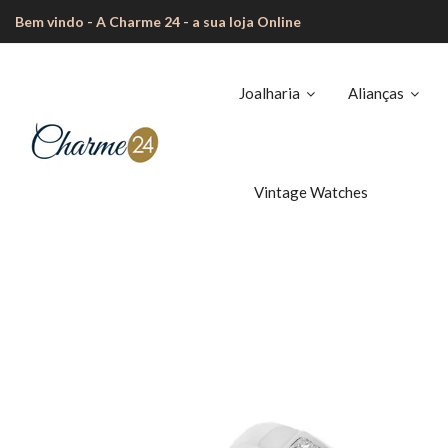
Bem vindo - A Charme 24 - a sua loja Online
Joalharia
Alianças
Vintage Watches