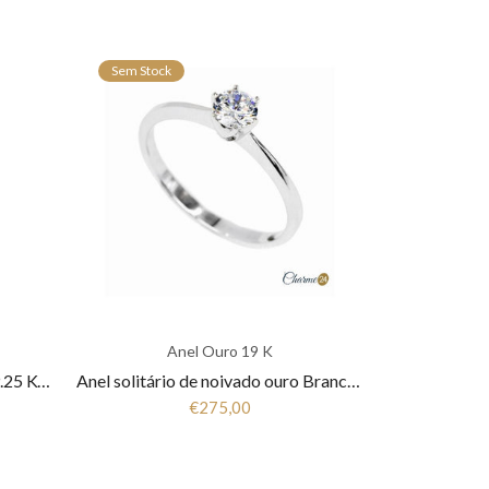
Sem Stock
Anel Ouro 19 K
Anel Memoria ouro amarelo 19.25 Kt Zirconias ANL192640.00
Anel solitário de noivado ouro Branco com zircónia FR5398B
€275,00