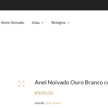
Aneis Noivado
Jóias
Relógios
Anel Noivado Ouro Branco 
€900,00
stock :
0 in stock