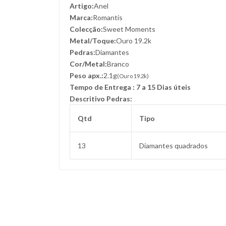
Artigo:
Anel
Marca:
Romantis
Colecção:
Sweet Moments
Metal/Toque:
Ouro 19.2k
Pedras:
Diamantes
Cor/Metal:
Branco
Peso apx.:
2.1g
(Ouro 19.2k)
Tempo de Entrega : 7 a 15 Dias úteis
Descritivo Pedras:
Qtd
Tipo
13
Diamantes quadrados