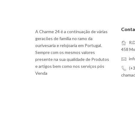
Conta
A Charme 24 é a continuação de várias
geracões de familia no ramo da
R.D
ourivesaria e relojoaria em Portugal.
458 Moi
Sempre com os mesmos valores
in
presente na sua qualidade de Produtos
e artigos bem como nos serviços pós
(+3
Venda
chamada
Subscreva a Nossa Newsletter