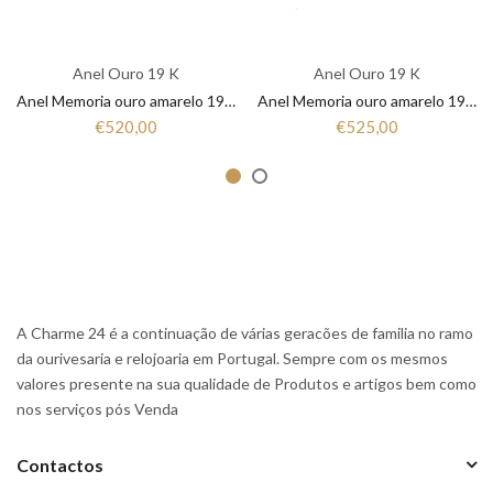
Anel Ouro 19 K
Anel Ouro 19 K
Anel Memoria ouro amarelo 19.25 Kt Zirconias ANL19264001
Anel Memoria ouro amarelo 19.25 Kt Zirconias ANL192640.00
€520,00
€525,00
A Charme 24 é a continuação de várias geracões de familia no ramo
da ourivesaria e relojoaria em Portugal. Sempre com os mesmos
valores presente na sua qualidade de Produtos e artigos bem como
nos serviços pós Venda
Contactos