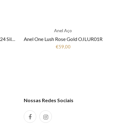
Anel Aço
Anel aço ONE JEWELS London 24 Silver OJNYR24S
Anel One Lush Rose Gold OJLUR01R
€59,00
Nossas Redes Sociais