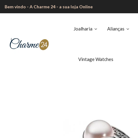
Bem vindo - A Charme 24 - a sua loja Online
Joalharia
Alianças
Vintage Watches