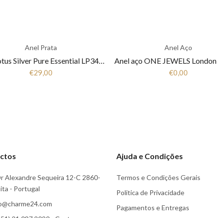
Anel Prata
Anel Aço
Anel Lotus Silver Pure Essential LP3443-3/1 Mulher Prata
€29,00
€0,00
ctos
Ajuda e Condições
r Alexandre Sequeira 12-C 2860-
Termos e Condições Gerais
ta - Portugal
Politica de Privacidade
fo@charme24.com
Pagamentos e Entregas