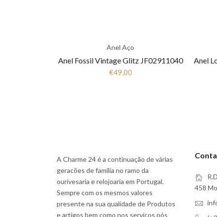
Anel Aço
Anel Fossil Vintage Glitz JF02911040
€49,00
Conta
A Charme 24 é a continuação de várias
geracões de familia no ramo da
R.D
ourivesaria e relojoaria em Portugal.
458 Moi
Sempre com os mesmos valores
in
presente na sua qualidade de Produtos
e artigos bem como nos serviços pós