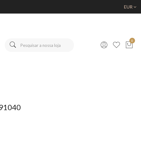
EUR
0
091040