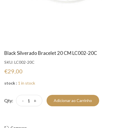
Black Silverado Bracelet 20 CM LC002-20C
SKU:
LC002-20C
€29,00
stock :
1 in stock
Qty:
-
+
Adicionar ao Carrinho
Compre Já!