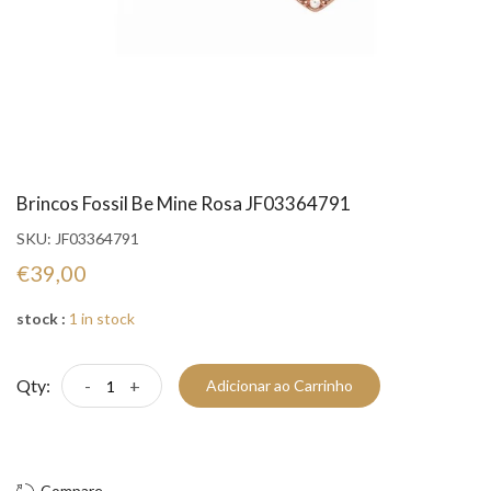
Brincos Fossil Be Mine Rosa JF03364791
SKU:
JF03364791
€39,00
stock :
1 in stock
Qty:
-
+
Adicionar ao Carrinho
Compre Já!