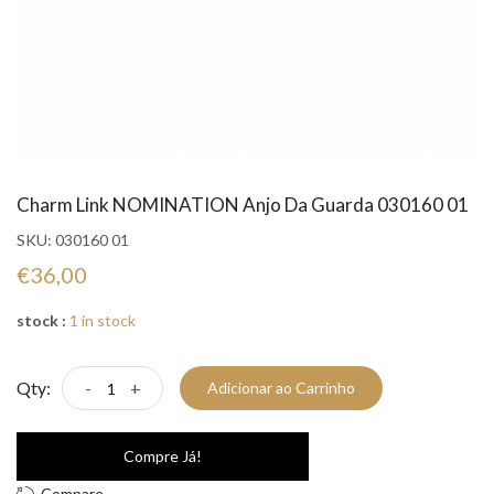
Charm Link NOMINATION Anjo Da Guarda 030160 01
SKU:
030160 01
€36,00
stock :
1 in stock
Qty:
-
+
Adicionar ao Carrinho
Compre Já!