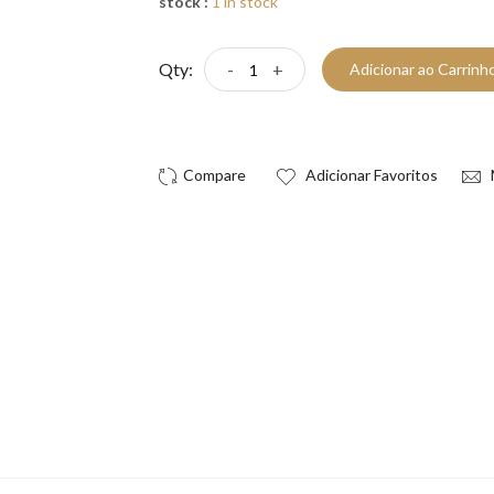
stock :
1 in stock
Qty:
-
+
Adicionar ao Carrinh
Compre Já!
Adicionar Favoritos