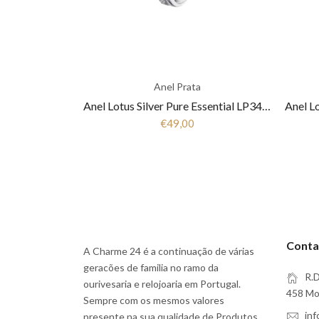
Anel Prata
Anel Lotus Silver Pure Essential LP3446-3/1 Mulher Prata
€49,00
Conta
A Charme 24 é a continuação de várias
geracões de familia no ramo da
R.D
ourivesaria e relojoaria em Portugal.
458 Moi
Sempre com os mesmos valores
in
presente na sua qualidade de Produtos