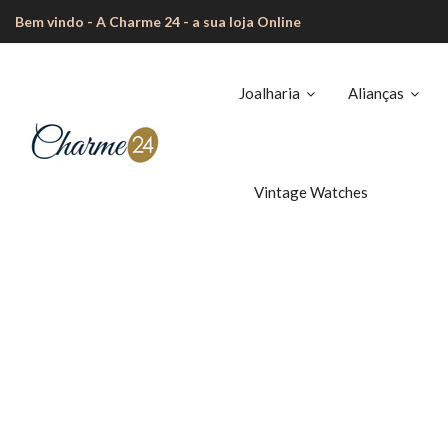
Bem vindo - A Charme 24 - a sua loja Online
Joalharia
Alianças
Vintage Watches