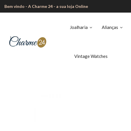
Bem vindo - A Charme 24 - a sua loja Online
Joalharia
Alianças
Vintage Watches