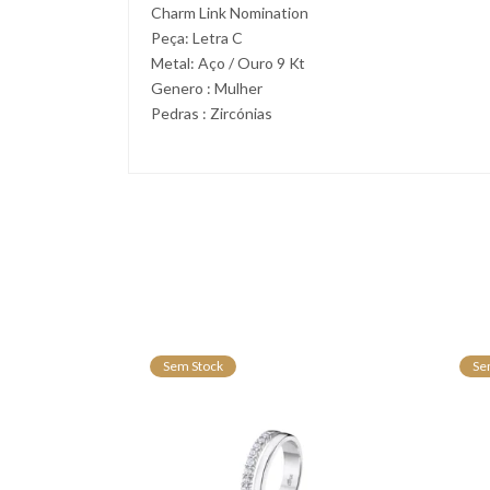
Charm Link Nomination
Peça: Letra C
Metal: Aço / Ouro 9 Kt
Genero : Mulher
Pedras : Zircónias
Sem Stock
Se