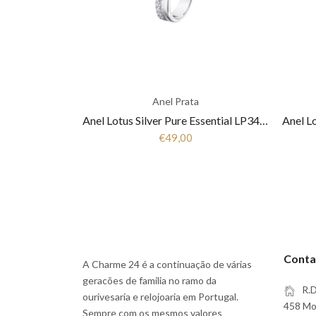
Anel Prata
Anel Lotus Silver Pure Essential LP3446-3/1 Mulher Prata
€49,00
Conta
A Charme 24 é a continuação de várias
geracões de familia no ramo da
R.D
ourivesaria e relojoaria em Portugal.
458 Moi
Sempre com os mesmos valores