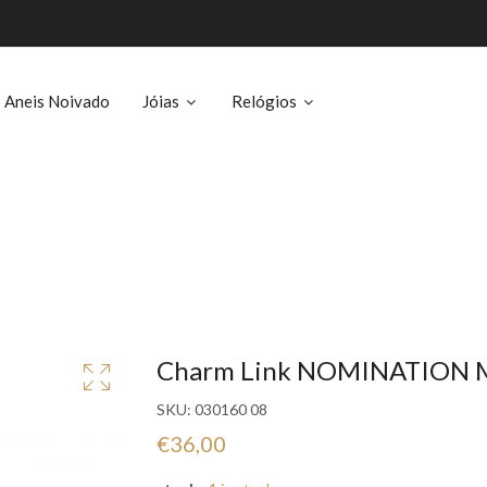
Aneis Noivado
Jóias
Relógios
Charm Link NOMINATION M
SKU:
030160 08
€36,00