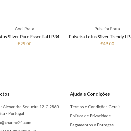
Anel Prata
Pulseira Prata
Anel Lotus Silver Pure Essential LP3443-3/1 Mulher Prata
€29,00
€49,00
ctos
Ajuda e Condições
r Alexandre Sequeira 12-C 2860-
Termos e Condições Gerais
ta - Portugal
Politica de Privacidade
fo@charme24.com
Pagamentos e Entregas