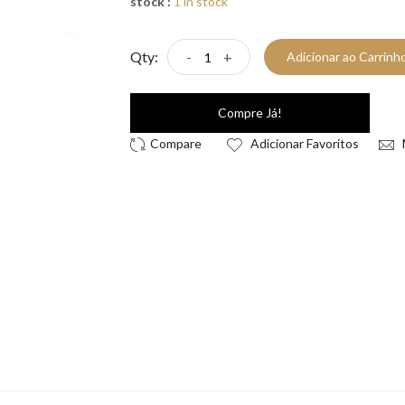
stock :
1 in stock
Qty:
-
+
Adicionar ao Carrinh
Compre Já!
Adicionar Favoritos