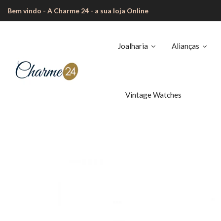
Bem vindo - A Charme 24 - a sua loja Online
Joalharia
Alianças
Vintage Watches