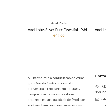
Anel Prata
Anel Lotus Silver Pure Essential LP3446-3/1 Mulher Prata
€49,00
Conta
A Charme 24 é a continuação de várias
geracões de familia no ramo da
R.D
ourivesaria e relojoaria em Portugal.
458 Moi
Sempre com os mesmos valores
in
presente na sua qualidade de Produtos
e artigos bem como nos serviços pós