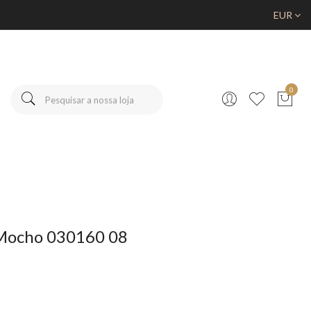
EUR
0
ocho 030160 08