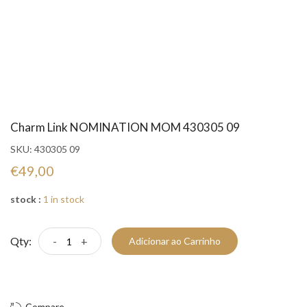
Charm Link NOMINATION MOM 430305 09
SKU:
430305 09
€49,00
stock :
1 in stock
Qty:
-
+
Adicionar ao Carrinho
Compre Já!