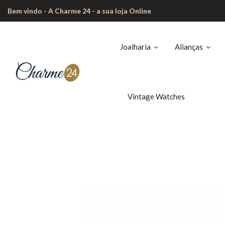
Bem vindo - A Charme 24 - a sua loja Online
Joalharia
Alianças
Vintage Watches