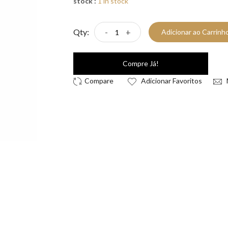
stock :
1 in stock
Qty:
-
+
Adicionar ao Carrinh
Compre Já!
Adicionar Favoritos