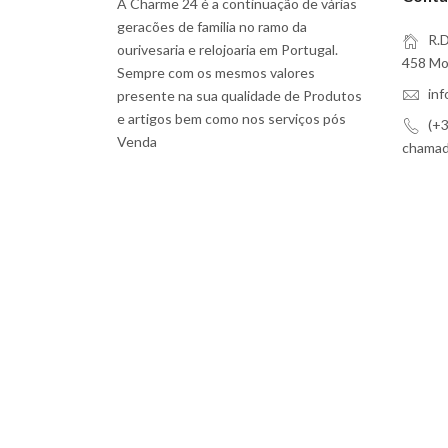
A Charme 24 é a continuação de várias
geracões de familia no ramo da
R.D
ourivesaria e relojoaria em Portugal.
458 Moi
Sempre com os mesmos valores
in
presente na sua qualidade de Produtos
e artigos bem como nos serviços pós
(+3
Venda
chamada
Subscreva a Nossa Newsletter
Eu aceito
Termos e Serviços