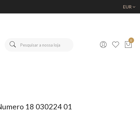
EUR
0
umero 18 030224 01