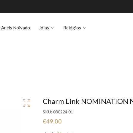
Aneis Noivado
Jóias
Relógios
Charm Link NOMINATION N
SKU:
030224 01
€49,00