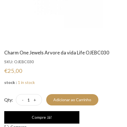
Charm One Jewels Arvore da vida Life OJEBC030
SKU:
OJEBC030
€25,00
stock :
1 in stock
Qty:
-
+
Adicionar ao Carrinho
Compre Já!