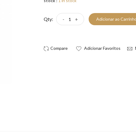
stock :
1 in stock
Qty:
-
+
Adicionar ao Carrinh
Compre Já!
Adicionar Favoritos