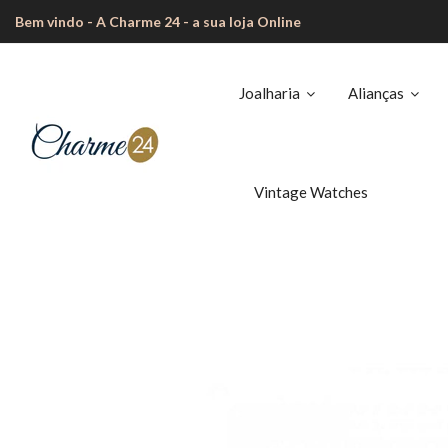
Bem vindo - A Charme 24 - a sua loja Online
Joalharia
Alianças
Vintage Watches