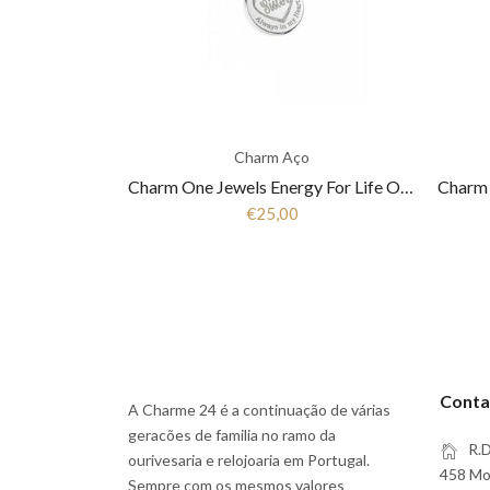
Charm Aço
Charm One Jewels Energy For Life OJEBC050
€25,00
Conta
A Charme 24 é a continuação de várias
geracões de familia no ramo da
R.D
ourivesaria e relojoaria em Portugal.
458 Moi
Sempre com os mesmos valores