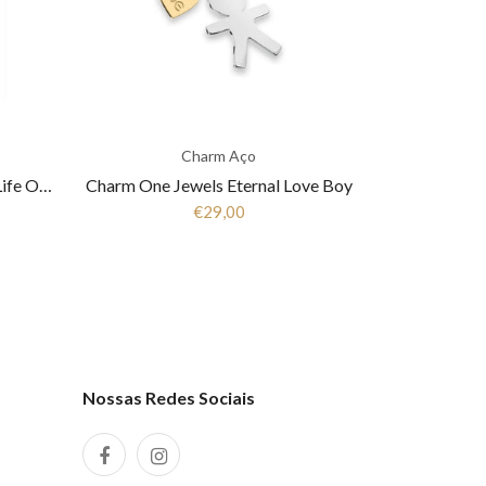
Charm Aço
Charm One Jewels Energy For Life OJEBCL-H
Charm One Jewels Eternal Love Boy
€29,00
Nossas Redes Sociais