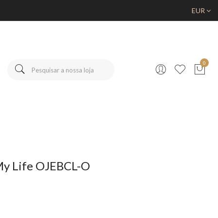
EUR
0
My Life OJEBCL-O